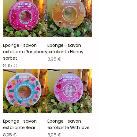
Eponge - savon
Eponge - savon
exfoliante Raspberry
exfoliante Honey
sorbet
Prix
8,95 €
Prix
8,95 €
Eponge - savon
Eponge - savon
exfoliante Bear
exfoliante With love
Prix
Prix
8,95 €
8,95 €