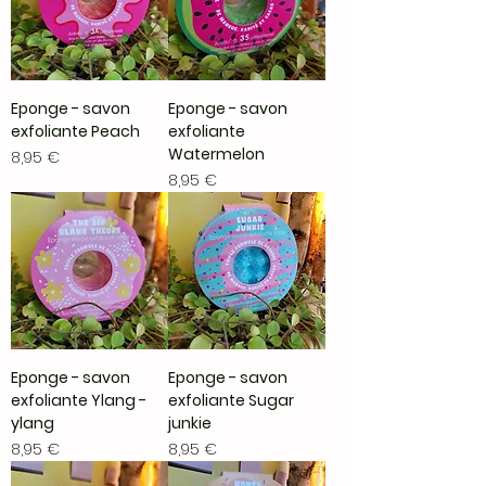
Eponge - savon
Eponge - savon
exfoliante Peach
exfoliante
Watermelon
Prix
8,95 €
Prix
8,95 €
Eponge - savon
Eponge - savon
exfoliante Ylang -
exfoliante Sugar
ylang
junkie
Prix
Prix
8,95 €
8,95 €