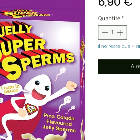
P
6,90 €
Quantité
*
Il ne reste que 4 a
Ajo