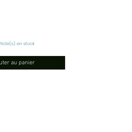
rix
rticle(s) en stock
uter au panier