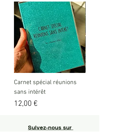
Carnet spécial réunions
Sweat ICO LEO Marr
sans intérêt
délavé
Prix
Prix
12,00 €
35,00 €
Suivez-nous sur