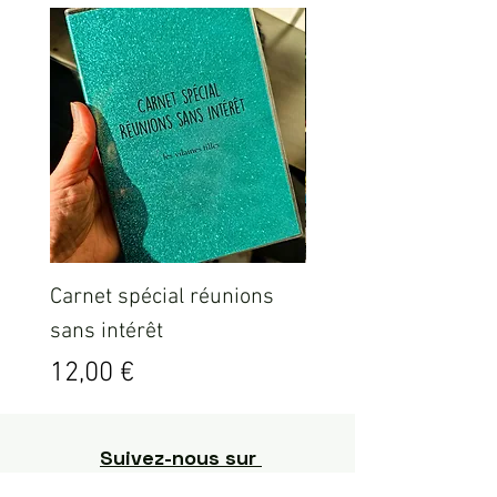
Carnet spécial réunions
Sweat ICO LEO Marr
sans intérêt
délavé
Prix
Prix
12,00 €
35,00 €
Suivez-nous sur