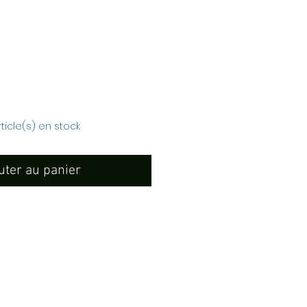
rix
rticle(s) en stock
uter au panier