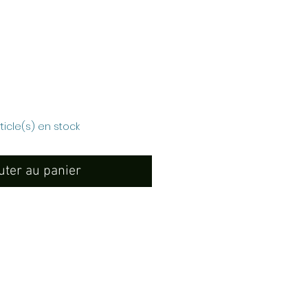
Prix
rticle(s) en stock
uter au panier