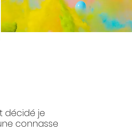
t décidé je
une connasse