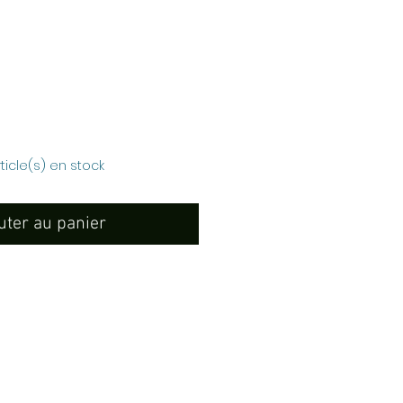
rix
rticle(s) en stock
uter au panier