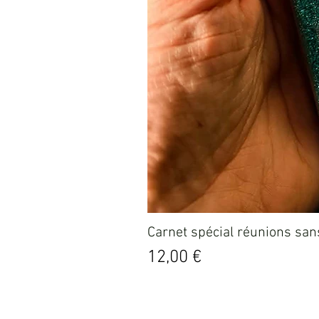
Carnet spécial réunions sans
Prix
12,00 €