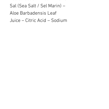
Sal (Sea Salt / Sel Marin) –
Aloe Barbadensis Leaf
Juice – Citric Acid – Sodium
Benzoate – Coumarin –
Linalool.
NOUS AVONS TROUVÉ D’AUTRES PRODUITS
QUI POURRAIENT VOUS INTÉRESSER !
Articles
similaires