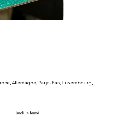
Sweat ICO LEO Marron d
Prix
35,00 €
France, Allemagne, Pays-Bas, Luxembourg,
Lundi --> fermé