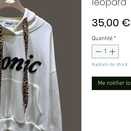
léopard
35,00 €
Quantité
*
Rupture de stock
Me notifier l