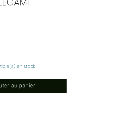
LEGAMI
rix
rticle(s) en stock
uter au panier