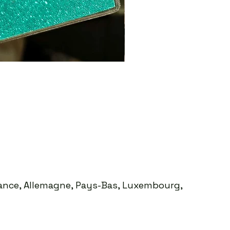
Sweat ICO LEO Marron d
Prix
35,00 €
France, Allemagne, Pays-Bas, Luxembourg,