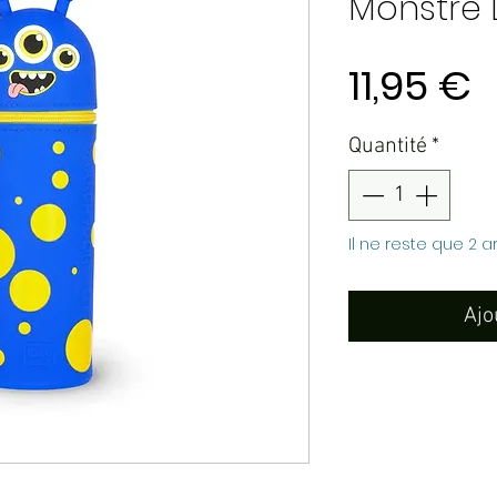
Monstre 
P
11,95 €
Quantité
*
Il ne reste que 2 a
Ajo