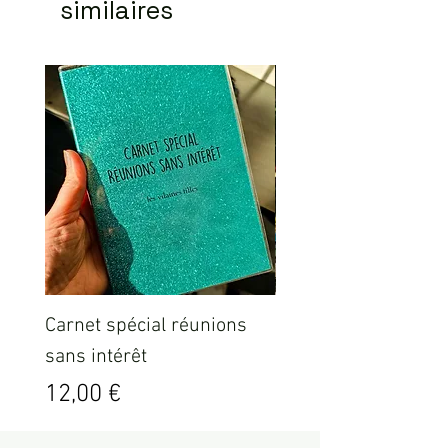
similaires
Carnet spécial réunions
Sweat ICO LEO Marr
sans intérêt
délavé
Prix
Prix
12,00 €
35,00 €