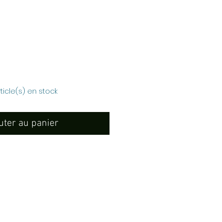
Prix
rticle(s) en stock
uter au panier