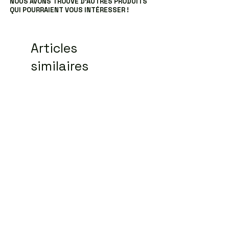
NOUS AVONS TROUVÉ D’AUTRES PRODUITS
QUI POURRAIENT VOUS INTÉRESSER !
Articles
similaires
Carnet spécial réunions
Sweat ICO LEO Marr