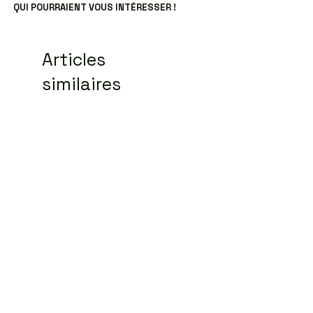
QUI POURRAIENT VOUS INTÉRESSER !
Articles
similaires
Carnet spécial réunions
Sweat ICO LEO Marr