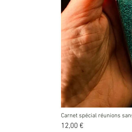
Carnet spécial réunions sans
Prix
12,00 €