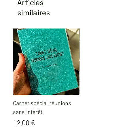
Articles
similaires
Carnet spécial réunions
Sweat ICO LEO Marr
sans intérêt
délavé
Prix
Prix
12,00 €
35,00 €