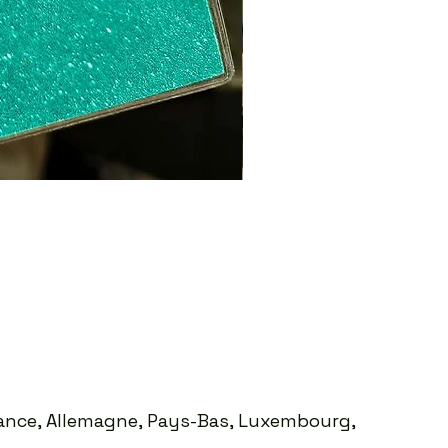
Sweat ICO LEO Marron d
Prix
35,00 €
France, Allemagne, Pays-Bas, Luxembourg,