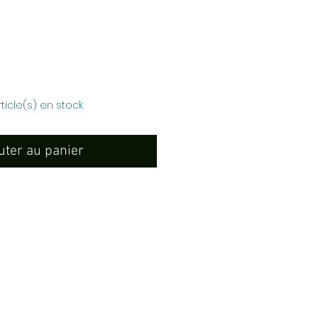
Prix
rticle(s) en stock
uter au panier