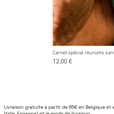
Carnet spécial réunions sans
Prix
12,00 €
Livraison gratuite à partir de 65€ en Belgique e
Italie, Espagne) et le mode de livraison